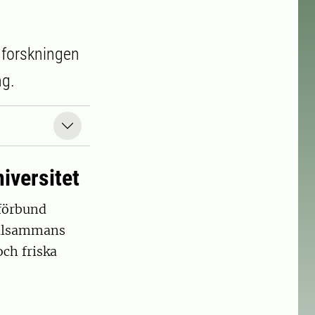
 forskningen
ng.
iversitet
förbund
illsammans
och friska