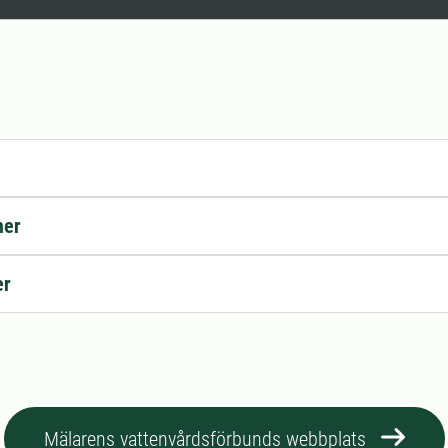
ner
er
Mälarens vattenvårdsförbunds webbplats