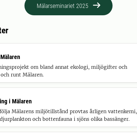
Mälarseminariet 2025
ter
 Mälaren
ningsprojekt om bland annat ekologi, miljögifter och
 och runt Mälaren.
ing i Mälaren
följa Mälarens miljötillstånd provtas årligen vattenkemi,
djurplankton och bottenfauna i sjöns olika bassänger.