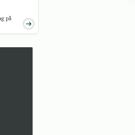
ag på
