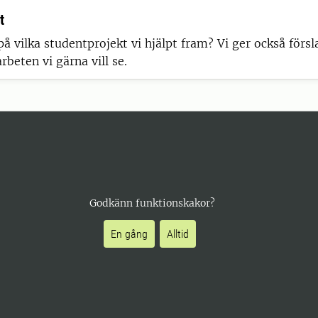
t
på vilka studentprojekt vi hjälpt fram? Vi ger också försl
rbeten vi gärna vill se.
Godkänn funktionskakor?
En gång
Alltid