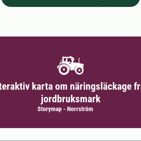
teraktiv karta om näringsläckage f
jordbruksmark
Storymap - Norrström