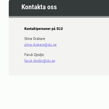
Kontakta oss
Kontaktpersoner på SLU
Stina Drakare
stina.drakare@slu.se
Faruk Djodjic
faruk.djodjic@slu.se