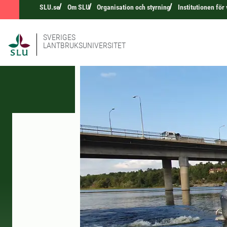
SLU.se
Om SLU
Organisation och styrning
Institutionen för
SVERIGES
LANTBRUKSUNIVERSITET