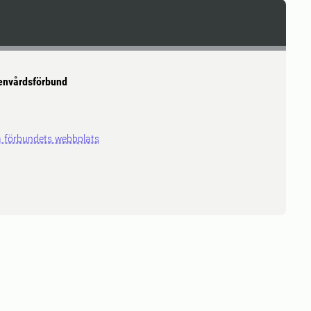
envårdsförbund
på förbundets webbplats