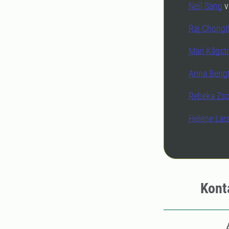
Neil Sang
v
Raj Chong
Mari Kågs
Anna Beng
Rebeka Zs
Helene La
Kont
Pers