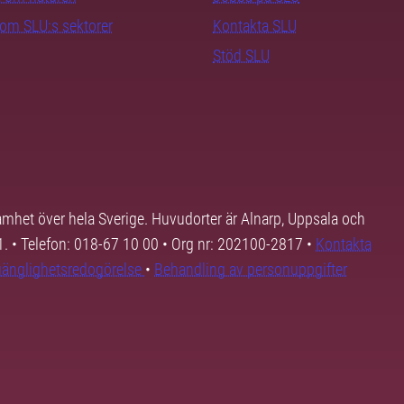
nom SLU:s sektorer
Kontakta SLU
Stöd SLU
samhet över hela Sverige. Huvudorter är Alnarp, Uppsala och
01. • Telefon: 018-67 10 00 • Org nr: 202100-2817 •
Kontakta
lgänglighetsredogörelse
•
Behandling av personuppgifter