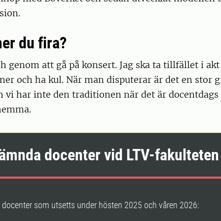
sion.
r du fira?
 genom att gå på konsert. Jag ska ta tillfället i ak
ner och ha kul. När man disputerar är det en stor g
 vi har inte den traditionen när det är docentdags
a hemma.
ämnda docenter vid LTV-fakulteten
a docenter som utsetts under hösten 2025 och våren 2026: