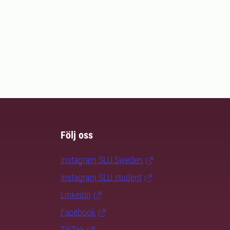
Följ oss
Instagram SLU.Sweden
Instagram SLU.student
LinkedIn
Facebook
TikTok