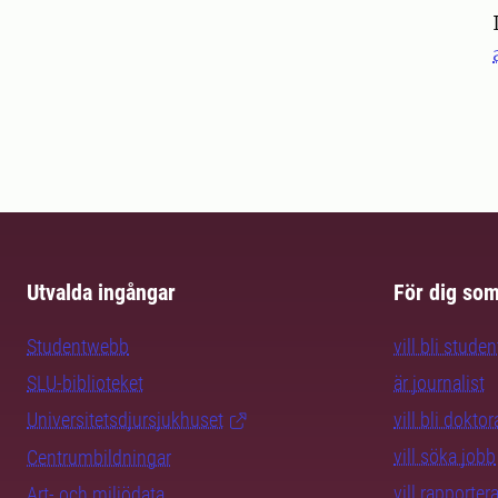
Utvalda ingångar
För dig so
Studentwebb
vill bli studen
SLU-biblioteket
är journalist
Universitetsdjursjukhuset
vill bli dokto
vill söka jobb
Centrumbildningar
vill rapporte
Art- och miljödata