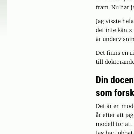
fram. Nu har j
Jag visste hela
det inte känts
är undervisnin
Det finns en r
till doktorande
Din docen
som forsk
Det är en mode
år efter att j
modell för att
Jag har jobbat