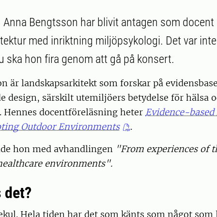
 Anna Bengtsson har blivit antagen som docent 
ektur med inriktning miljöpsykologi. Det var inte
u ska hon fira genom att gå på konsert.
n är landskapsarkitekt som forskar på evidensbas
 design, särskilt utemiljöers betydelse för hälsa 
. Hennes docentföreläsning heter
Evidence-based 
ting Outdoor Environments
.
rade hon med avhandlingen
"From experiences of t
 healthcare environments".
 det?
ekul. Hela tiden har det som känts som något som 