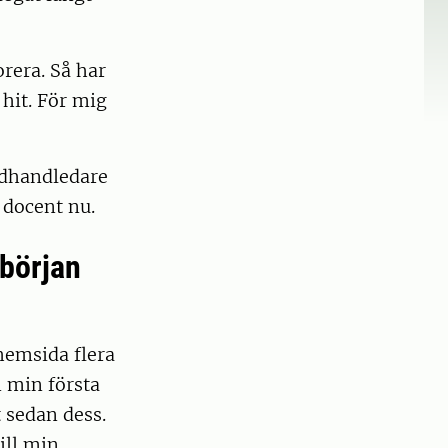
orera. Så har
 hit. För mig
vudhandledare
r docent nu.
 början
hemsida flera
n min första
 sedan dess.
ill min