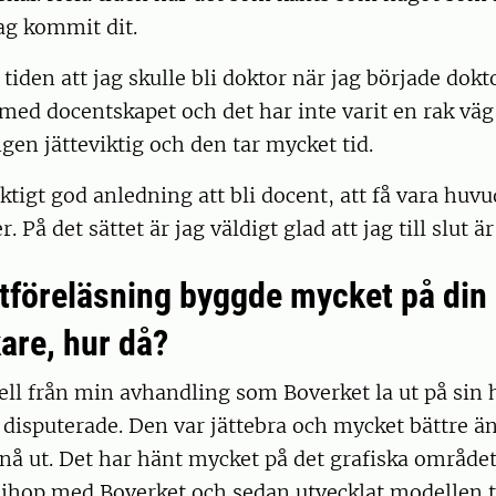
ag kommit dit.
 tiden att jag skulle bli doktor när jag började dokt
 med docentskapet och det har inte varit en rak väg
gen jätteviktig och den tar mycket tid.
iktigt god anledning att bli docent, att få vara hu
r. På det sättet är jag väldigt glad att jag till slut ä
tföreläsning byggde mycket på din
are, hur då?
ll från min avhandling som Boverket la ut på sin 
ag disputerade. Den var jättebra och mycket bättre ä
 nå ut. Det har hänt mycket på det grafiska området
 ihop med Boverket och sedan utvecklat modellen t