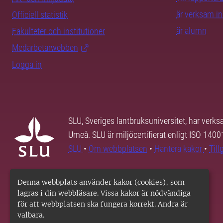
är verksam i
Officiell statistik
är alumn
Fakulteter och institutioner
Medarbetarwebben
Logga in
SLU, Sveriges lantbruksuniversitet, har verk
Umeå. SLU är miljöcertifierat enligt ISO 140
SLU
•
Om webbplatsen
•
Hantera kakor
•
Til
Denna webbplats använder kakor (cookies), som
lagras i din webbläsare. Vissa kakor är nödvändiga
för att webbplatsen ska fungera korrekt. Andra är
valbara.