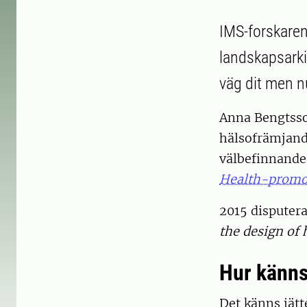
IMS-forskaren
landskapsarkit
väg dit men n
Anna Bengtsso
hälsofrämjande
välbefinnande
Health-promo
2015 dispute
the design of
Hur känns
Det känns jätt