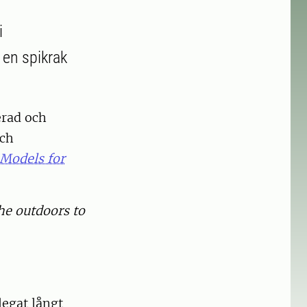
i
 en spikrak
erad och
och
Models for
he outdoors to
legat långt