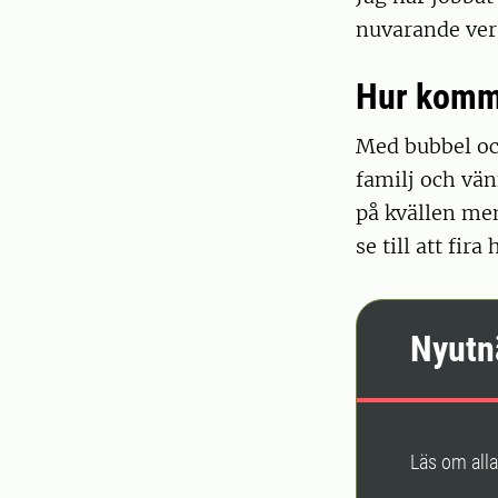
nuvarande ver
Hur komme
Med bubbel och
familj och vän
på kvällen men
se till att fir
Nyutn
Läs om all