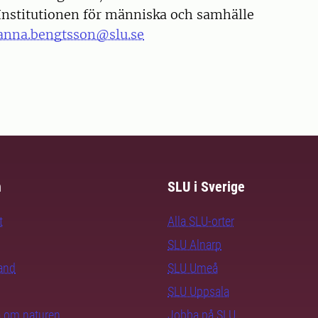
Institutionen för människa och samhälle
anna.bengtsson@slu.se
m
SLU i Sverige
t
Alla SLU-orter
SLU Alnarp
rand
SLU Umeå
SLU Uppsala
ra om naturen
Jobba på SLU