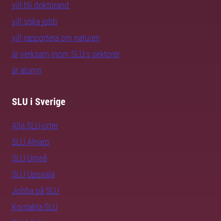
vill bli doktorand
vill söka jobb
vill rapportera om naturen
är verksam inom SLU:s sektorer
är alumn
SLU i Sverige
Alla SLU-orter
SLU Alnarp
SLU Umeå
SLU Uppsala
Jobba på SLU
Kontakta SLU