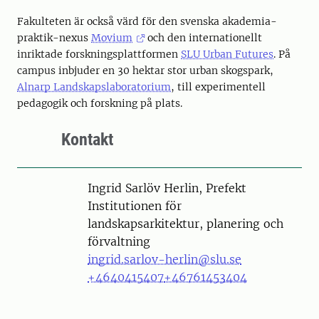
Fakulteten är också värd för den svenska akademia-
praktik-nexus
Movium
och den internationellt
inriktade forskningsplattformen
SLU Urban Futures
. På
campus inbjuder en 30 hektar stor urban skogspark,
Alnarp Landskapslaboratorium
, till experimentell
pedagogik och forskning på plats.
Kontakt
Person
Ingrid Sarlöv Herlin, Prefekt
Institutionen för
landskapsarkitektur, planering och
förvaltning
ingrid.sarlov-herlin@slu.se
+4640415407
+46761453404