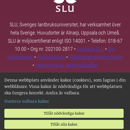
SLU, Sveriges lantbruksuniversitet, har verksamhet över
hela Sverige. Huvudorter är Alnarp, Uppsala och Umeå.
SLU är miljöcertifierat enligt ISO 14001. • Telefon: 018-67
10 00 • Org nr: 202100-2817 •
Kontakta SLU
•
Om
webbplatsen
•
Hantera kakor
•
Tillgänglighetsredogörelse
•
Behandling av personuppgifter
Denna webbplats använder kakor (cookies), som lagras i din
webbläsare. Vissa kakor är nödvändiga för att webbplatsen
ska fungera korrekt. Andra är valbara.
Hantera valbara kakor
Tillåt nödvändiga kakor
Tillåt alla kakor