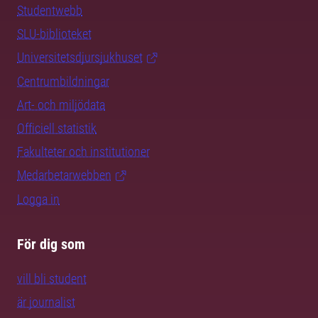
Studentwebb
SLU-biblioteket
Universitetsdjursjukhuset
Centrumbildningar
Art- och miljödata
Officiell statistik
Fakulteter och institutioner
Medarbetarwebben
Logga in
För dig som
vill bli student
är journalist