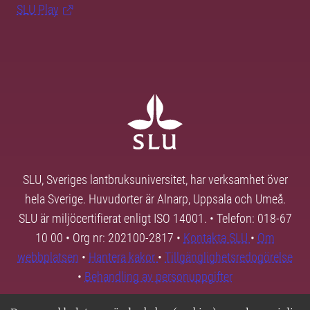
SLU Play
SLU, Sveriges lantbruksuniversitet, har verksamhet över
hela Sverige. Huvudorter är Alnarp, Uppsala och Umeå.
SLU är miljöcertifierat enligt ISO 14001. • Telefon: 018-67
10 00 • Org nr: 202100-2817 •
Kontakta SLU
•
Om
webbplatsen
•
Hantera kakor
•
Tillgänglighetsredogörelse
•
Behandling av personuppgifter