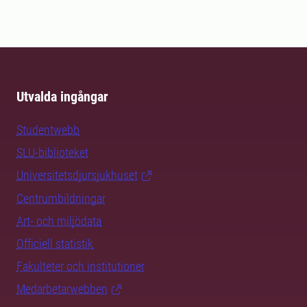
Utvalda ingångar
Studentwebb
SLU-biblioteket
Universitetsdjursjukhuset
Centrumbildningar
Art- och miljödata
Officiell statistik
Fakulteter och institutioner
Medarbetarwebben