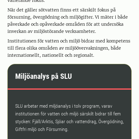
varierande fokus.
När det gäller sötvatten finns ett särskilt fokus på
försurning, övergödning och miljögifter. Vi mäter i både
påverkade och opåverkade områden för att undersöka
inverkan av miljöstörande verksamheter.
Institutionen för vatten och miljö bidrar med kompetens
till flera olika områden av miljöövervakningen, både
internationellt, nationellt och regionalt.
Miljöanalys på SLU
SLU arbetar med miljöanalys i tolv program, varav
institutionen för vatten och miljö särskilt bidrar till fem
stycken: Fjäll/Arktis, Sjöar och vattendrag, Övergödning,
Giftfri miljö och Försurning.