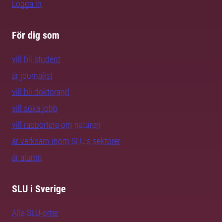
Logga in
För dig som
vill bli student
är journalist
vill bli doktorand
vill söka jobb
vill rapportera om naturen
är verksam inom SLU:s sektorer
är alumn
SLU i Sverige
Alla SLU-orter