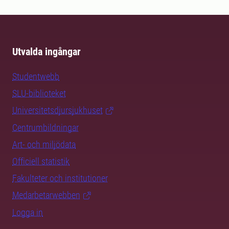
Utvalda ingångar
Studentwebb
SLU-biblioteket
Universitetsdjursjukhuset
Centrumbildningar
Art- och miljödata
Officiell statistik
Fakulteter och institutioner
Medarbetarwebben
Logga in