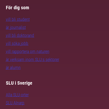
För dig som
vill bli student
är journalist
vill bli doktorand
vill söka jobb
vill rapportera om naturen
är verksam inom SLU:s sektorer
är alumn
SLU i Sverige
Alla SLU-orter
SLU Alnarp