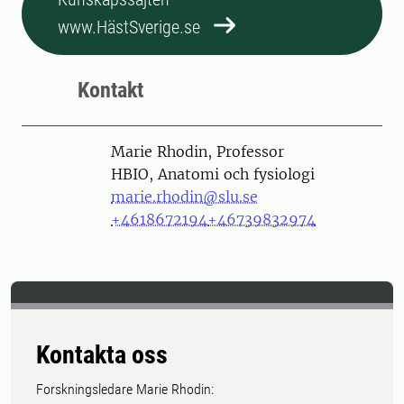
www.HästSverige.se
Kontakt
Person
Marie Rhodin, Professor
HBIO, Anatomi och fysiologi
marie.rhodin@slu.se
+4618672194
+46739832974
Kontakta oss
Forskningsledare Marie Rhodin: