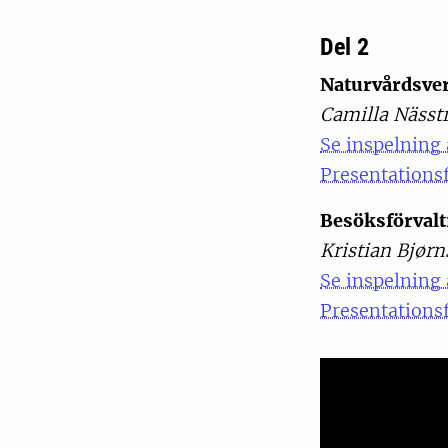
Del 2
Naturvårdsver
Camilla Näss
Se inspelning 
Presentationsf
Besöksförvalt
Kristian Bjørn
Se inspelning 
Presentationsf