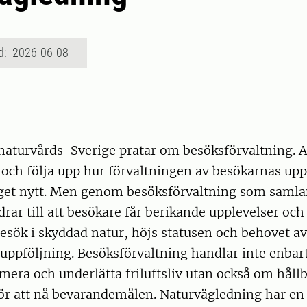
d: 2026-06-08
 naturvårds-Sverige pratar om besöksförvaltning. A
 och följa upp hur förvaltningen av besökarnas upp
nget nytt. Men genom besöksförvaltning som saml
idrar till att besökare får berikande upplevelser oc
 besök i skyddad natur, höjs statusen och behovet a
uppföljning. Besöksförvaltning handlar inte enbar
mera och underlätta friluftsliv utan också om håll
ör att nå bevarandemålen. Naturvägledning har en 