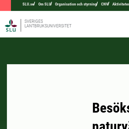
SLU.se
Om SLU
Organisation och styrning
CNV
Aktivitet
SVERIGES
LANTBRUKSUNIVERSITET
Besöks
naturv