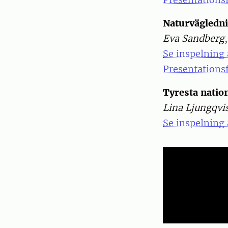
Naturvägledni
Eva Sandberg
Se inspelning
Presentationsf
Tyresta natio
Lina Ljungqvi
Se inspelning 