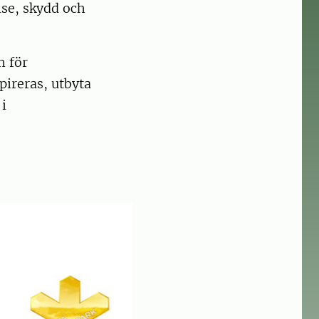
lse, skydd och
m för
pireras, utbyta
i