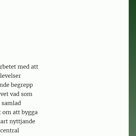
rbetet med att
levelser
ande begrepp
h vet vad som
v samlad
t om att bygga
bart nyttjande
central