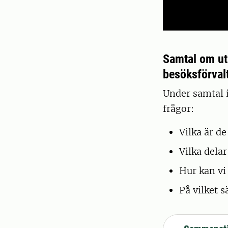
Samtal om ut
besöksförval
Under samtal 
frågor:
Vilka är d
Vilka dela
Hur kan vi
På vilket s