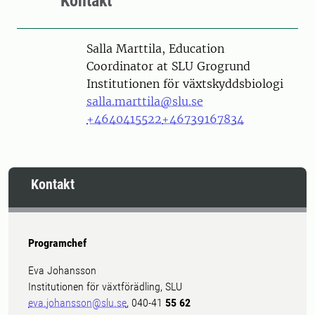
Kontakt
Person
Salla Marttila, Education
Coordinator at SLU Grogrund
Institutionen för växtskyddsbiologi
salla.marttila@slu.se
+4640415522
+46739167834
Kontakt
Programchef
Eva Johansson
Institutionen för växtförädling, SLU
eva.johansson@slu.se
, 040-41
55 62