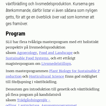
växtförädling och livsmedelsproduktion. Kurserna ges
återkommande, därför listar vi även sådana som nyligen
getts, för att ge en överblick över vad som kommer att
ges framöver.
Program
SLU har flera tvååriga
masterprogram
med ett holistiskt
perspektiv på
livsmedelsproduktion
såsom
Agroecology
,
Food
and Landscape
och
Sustainable
Food
Systems
, och ett
ettårigt
magisterprogram om
Livsmedelstillsyn
.
Inom
masterprogrammen
Plant
Biology
for
Sustainable
P
roduction
och
Horticultural
Science
finns god möjlighet
till
fördjupning i växtförädling.
Dessutom ges introduktion till genetik och växtförädling
på flera
program på kandidatnivå
såsom
Trädgårdsingenjör -
odling
,
Lantmästare
,
Agronomprogrammet