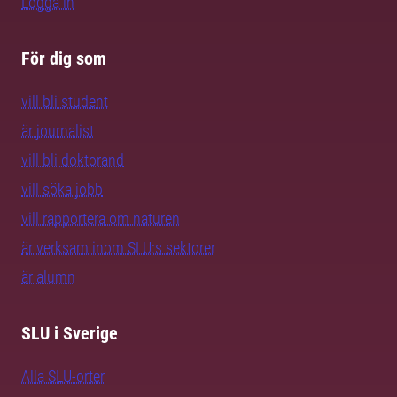
Logga in
För dig som
vill bli student
är journalist
vill bli doktorand
vill söka jobb
vill rapportera om naturen
är verksam inom SLU:s sektorer
är alumn
SLU i Sverige
Alla SLU-orter