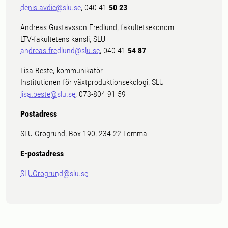
denis.avdic@slu.se
, 040-41
50 23
Andreas Gustavsson Fredlund, fakultetsekonom
LTV-fakultetens kansli, SLU
andreas.fredlund@slu.se
, 040-41
54 87
Lisa Beste, kommunikatör
Institutionen för växtproduktionsekologi, SLU
lisa.beste@slu.se
, 073-804 91 59
Postadress
SLU Grogrund, Box 190, 234 22 Lomma
E-postadress
SLUGrogrund@slu.se