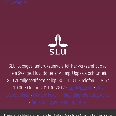
SLU Play
SLU, Sveriges lantbruksuniversitet, har verksamhet över
hela Sverige. Huvudorter är Alnarp, Uppsala och Umeå.
SLU är miljöcertifierat enligt ISO 14001. • Telefon: 018-67
10 00 • Org nr: 202100-2817 •
Kontakta SLU
•
Om
webbplatsen
•
Hantera kakor
•
Tillgänglighetsredogörelse
•
Behandling av personuppgifter
Denna webbplats använder kakor (cookies), som lagras i din