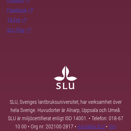
LinkedIn
Facebook
TikTok
SLU Play
SLU, Sveriges lantbruksuniversitet, har verksamhet över
hela Sverige. Huvudorter är Alnarp, Uppsala och Umeå.
SLU är miljöcertifierat enligt ISO 14001. • Telefon: 018-67
10 00 • Org nr: 202100-2817 •
Kontakta SLU
•
Om