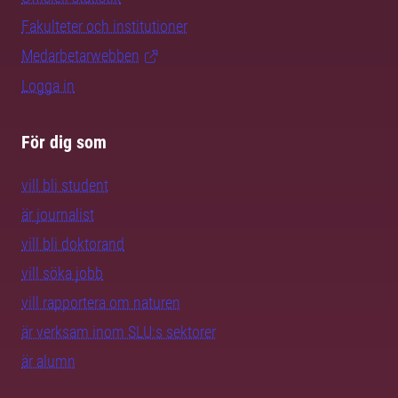
Fakulteter och institutioner
Medarbetarwebben
Logga in
För dig som
vill bli student
är journalist
vill bli doktorand
vill söka jobb
vill rapportera om naturen
är verksam inom SLU:s sektorer
är alumn