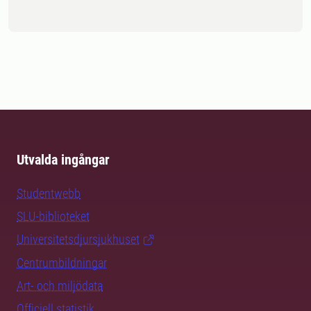
Utvalda ingångar
Studentwebb
SLU-biblioteket
Universitetsdjursjukhuset
Centrumbildningar
Art- och miljödata
Officiell statistik