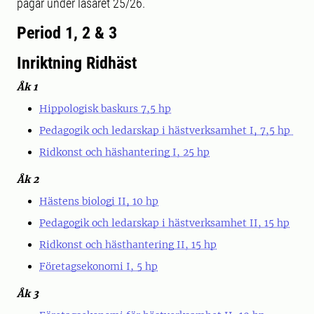
pågår under läsåret 25/26.
Period 1, 2 & 3
Inriktning Ridhäst
Åk 1
Hippologisk baskurs 7,5 hp
Pedagogik och ledarskap i hästverksamhet I, 7,5 hp
Ridkonst och häshantering I, 25 hp
Åk 2
Hästens biologi II, 10 hp
Pedagogik och ledarskap i hästverksamhet II, 15 hp
Ridkonst och hästhantering II, 15 hp
Företagsekonomi I, 5 hp
Åk 3