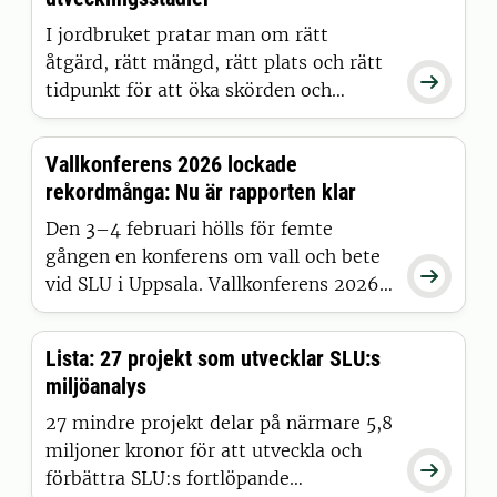
klimatpåverkan.
I jordbruket pratar man om rätt
åtgärd, rätt mängd, rätt plats och rätt

tidpunkt för att öka skörden och
minska miljöriskerna. Att hitta rätt
tidpunkt är en utmaning. Nu har SLU-
Vallkonferens 2026 lockade
forskare varit med och tagit fram ett
rekordmånga: Nu är rapporten klar
prognosverktyg för bättre vägledning.
Den 3–4 februari hölls för femte
gången en konferens om vall och bete

vid SLU i Uppsala. Vallkonferens 2026,
som arrangerades i samarbete med
branschen, lockade ett rekordstort
Lista: 27 projekt som utvecklar SLU:s
deltagande, 318 personer. Nu finns en
miljöanalys
konferensrapport för nedladdning.
27 mindre projekt delar på närmare 5,8
miljoner kronor för att utveckla och

förbättra SLU:s fortlöpande