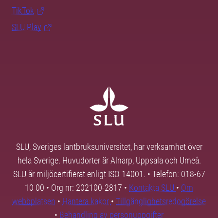
TikTok
SLU Play
SLU, Sveriges lantbruksuniversitet, har verksamhet över
hela Sverige. Huvudorter är Alnarp, Uppsala och Umeå.
SLU är miljöcertifierat enligt ISO 14001. • Telefon: 018-67
10 00 • Org nr: 202100-2817 •
Kontakta SLU
•
Om
webbplatsen
•
Hantera kakor
•
Tillgänglighetsredogörelse
•
Behandling av personuppgifter