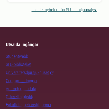
miljöanalys.
Läs fler nyheter från SLU:s miljöanalys
Utvalda ingångar
Studentwebb
SLU-biblioteket
Universitetsdjursjukhuset
Centrumbildningar
Art- och miljödata
Officiell statistik
Fakulteter och institutioner