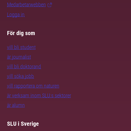
Medarbetarwebben
Logga in
För dig som
vill bli student
är journalist
vill bli doktorand
vill söka jobb
vill rapportera om naturen
är verksam inom SLU:s sektorer
är alumn
SLU i Sverige