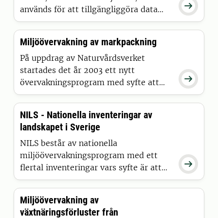

används för att tillgängliggöra data
från två av SLU:s datavärdskap,
Jordbruksmark samt Sjöar och
Miljöövervakning av markpackning
vattendrag. Data kommer bland annat
från underökningar av grödor,
På uppdrag av Naturvårdsverket
jordarter, bekämpningsmedel,
startades det år 2003 ett nytt

vattenkemi och biologi i sjöar och
övervakningsprogram med syfte att
vattendrag. Datavärdskapen är
bevaka det markfysikaliska tillståndet i
uppdrag från Naturvårdsverket och
svensk åkermark.
NILS - Nationella inventeringar av
Havs- och vattenmyndigheten, som
landskapet i Sverige
innebär att SLU lagrar, kvalitetssäkrar
och tillgängliggör data som samlas in
NILS består av nationella
genom nationell och regiona
miljöövervakningsprogram med ett

flertal inventeringar vars syfte är att
samla, analysera och presentera data
om hur landskap ser ut och förändras
Miljöövervakning av
över tid. Inventeringarna samlar in
växtnäringsförluster från
data som ligger till grund för Artikel 17