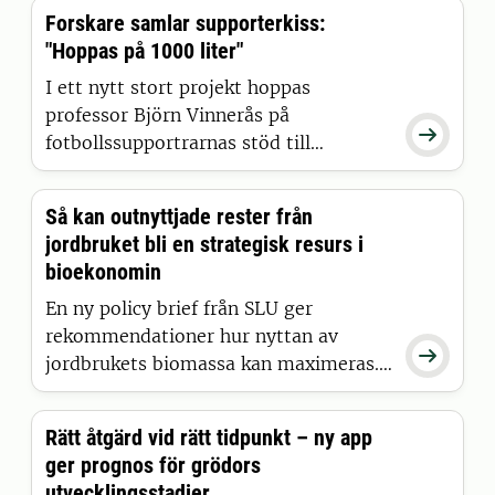
Forskare samlar supporterkiss:
"Hoppas på 1000 liter"
I ett nytt stort projekt hoppas
professor Björn Vinnerås på

fotbollssupportrarnas stöd till
forskningen. Det handlar om speciella
pissoarer och mobila toaletter kring
Så kan outnyttjade rester från
Malmö FF:s hemmaarena där urin
jordbruket bli en strategisk resurs i
samlas in för att bli gödsel.
bioekonomin
En ny policy brief från SLU ger
rekommendationer hur nyttan av

jordbrukets biomassa kan maximeras.
Genom att ta tillvara på skörderester
samt odla och använda mellangrödor
Rätt åtgärd vid rätt tidpunkt – ny app
kan Sverige öka sin bioekonomiska
ger prognos för grödors
tillväxt och samtidigt minska sin
utvecklingsstadier