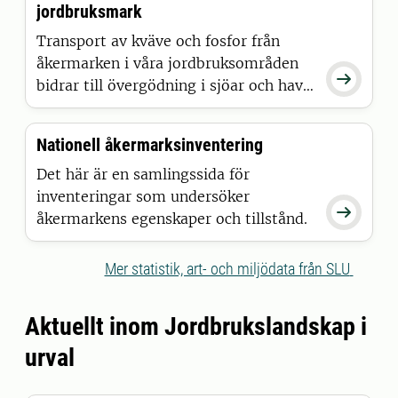
jordbruksmark
rapporteringen samt uppföljningen av
miljökvalitetsmål såväl som Agenda
Transport av kväve och fosfor från
2030 målen.
åkermarken i våra jordbruksområden

bidrar till övergödning i sjöar och hav.
Två program inom den svenska
miljöövervakningen; Observationsfält
Nationell åkermarksinventering
på åkermark och Typområden på
jordbruksmark undersöker
Det här är en samlingssida för
förekomsten av kväve och fosfor i
inventeringar som undersöker

vatten som rinner från åkermark.
åkermarkens egenskaper och tillstånd.
Mer statistik, art- och miljödata från SLU
Aktuellt inom Jordbrukslandskap i
urval