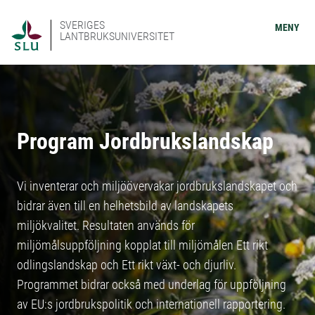
SVERIGES
MENY
LANTBRUKSUNIVERSITET
Program Jordbrukslandskap
Vi inventerar och miljöövervakar jordbrukslandskapet och
bidrar även till en helhetsbild av landskapets
miljökvalitet. Resultaten används för
miljömålsuppföljning kopplat till miljömålen Ett rikt
odlingslandskap och Ett rikt växt- och djurliv.
Programmet bidrar också med underlag för uppföljning
av EU:s jordbrukspolitik och internationell rapportering.