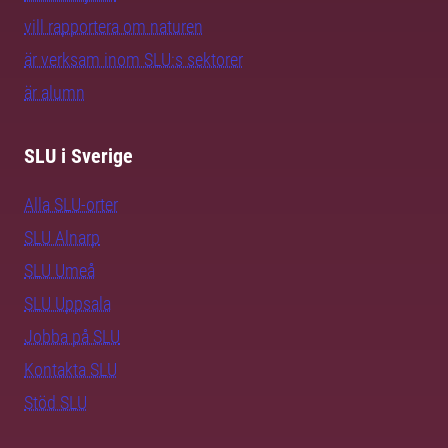
vill rapportera om naturen
är verksam inom SLU:s sektorer
är alumn
SLU i Sverige
Alla SLU-orter
SLU Alnarp
SLU Umeå
SLU Uppsala
Jobba på SLU
Kontakta SLU
Stöd SLU