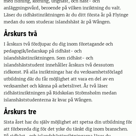
med ridning, körning, unghäst, och häst- och
anläggningsvård, beroende på vilken inriktning du valt.
Läser du ridhästinriktningen är du ditt första år på Flyinge
medan du som studerar islandshäst är på Wången.
Årskurs två
I årskurs två fördjupar du dig inom företagande och
pedagogik/ledarskap på ridhäst- och
islandshästinriktningen. Som ridhäst- och
islandshäststudent innehåller årskurs två dessutom
ridkonst. På alla inriktningar har du verksamhetsförlagd
utbildning där du får möjlighet att vara en del av en
verksamhet och känna på arbetslivet. År två läser
ridhästinriktningen på Ridskolan Strömsholm medan
islanshäststudenterna är kvar på Wången.
Årskurs tre
Sista året har du själv möjlighet att spetsa din utbildning för
att förbereda dig för det yrke du tänkt dig inom branschen.