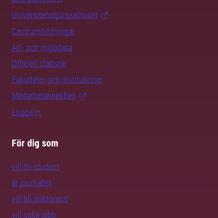
Universitetsdjursjukhuset
Centrumbildningar
Art- och miljödata
Officiell statistik
Fakulteter och institutioner
Medarbetarwebben
Logga in
För dig som
vill bli student
är journalist
vill bli doktorand
vill söka jobb