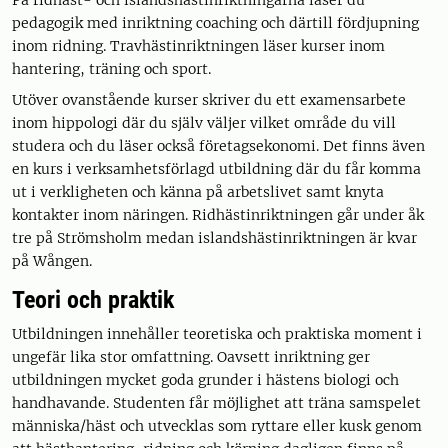
På ridhäst- och islandshästinriktningarna läser du
pedagogik med inriktning coaching och därtill fördjupning
inom ridning. Travhästinriktningen läser kurser inom
hantering, träning och sport.
Utöver ovanstående kurser skriver du ett examensarbete
inom hippologi där du själv väljer vilket område du vill
studera och du läser också företagsekonomi. Det finns även
en kurs i verksamhetsförlagd utbildning där du får komma
ut i verkligheten och känna på arbetslivet samt knyta
kontakter inom näringen. Ridhästinriktningen går under åk
tre på Strömsholm medan islandshästinriktningen är kvar
på Wången.
Teori och praktik
Utbildningen innehåller teoretiska och praktiska moment i
ungefär lika stor omfattning. Oavsett inriktning ger
utbildningen mycket goda grunder i hästens biologi och
handhavande. Studenten får möjlighet att träna samspelet
människa/häst och utvecklas som ryttare eller kusk genom