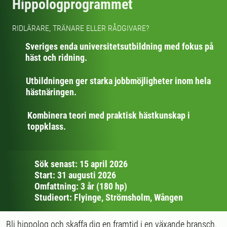
Hippologprogrammet
RIDLÄRARE, TRÄNARE ELLER RÅDGIVARE?
Sveriges enda universitetsutbildning med fokus på
häst och ridning.
Utbildningen ger starka jobbmöjligheter inom hela
hästnäringen.
Kombinera teori med praktisk hästkunskap i
toppklass.
Sök senast: 15 april 2026
Start: 31 augusti 2026
Omfattning: 3 år (180 hp)
Studieort: Flyinge, Strömsholm, Wången
Bli hippolog och skaffa dig en framtid i en växande bransch.