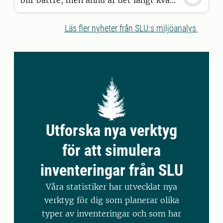
innan de är riktigt tillförlitliga. Det är
slutsatsen i en ny studie från SLU.
Läs fler nyheter från SLU:s miljöanalys
Utforska nya verktyg
för att simulera
inventeringar från SLU
Våra statistiker har utvecklat nya
verktyg för dig som planerar olika
typer av inventeringar och som har