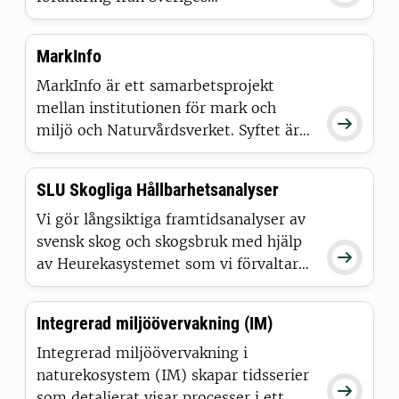
lantbruksuniversitet, SLU.
MarkInfo
MarkInfo är ett samarbetsprojekt
mellan institutionen för mark och

miljö och Naturvårdsverket. Syftet är
att sprida översiktlig information om
markegenskaper och vegetation för
SLU Skogliga Hållbarhetsanalyser
skogsmark i Sverige.
Vi gör långsiktiga framtidsanalyser av
svensk skog och skogsbruk med hjälp

av Heurekasystemet som vi förvaltar
och vidareutvecklar.
Integrerad miljöövervakning (IM)
Integrerad miljöövervakning i
naturekosystem (IM) skapar tidsserier

som detaljerat visar processer i ett