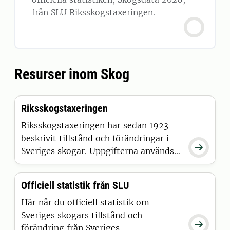
från SLU Riksskogstaxeringen.
Resurser inom Skog
Riksskogstaxeringen
Riksskogstaxeringen har sedan 1923
beskrivit tillstånd och förändringar i

Sveriges skogar. Uppgifterna används
exempelvis för uppföljning och
utvärdering av aktuell skogs-, miljö-
Officiell statistik från SLU
och energipolitik. Riksskogstaxeringen
är en del av Sveriges officiella statistik.
Här når du officiell statistik om
Sveriges skogars tillstånd och

förändring från Sveriges