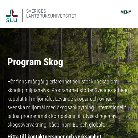
SVERIGES
MENY
LANTBRUKSUNIVERSITET
Program Skog
Här finns mångårig erfarenhet och stor kunskap om
skoglig miljöanalys. Programmet stöttar Sveriges arbete
kopplat till miljömålet Levande skogar och övriga
svenska miljömål med skogsanknytning. Internationellt
bidrar programmets kompetens till utvecklingen av
skogsövervakning, både inom EU och globalt.
Hitta till kontaktpersoner och verksamhet