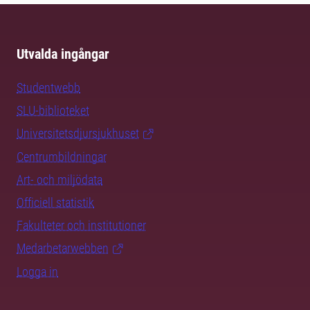
Utvalda ingångar
Studentwebb
SLU-biblioteket
Universitetsdjursjukhuset
Centrumbildningar
Art- och miljödata
Officiell statistik
Fakulteter och institutioner
Medarbetarwebben
Logga in