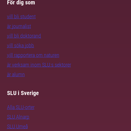
För dig som
vill bli student
är journalist
vill bli doktorand
vill söka jobb
vill rapportera om naturen
är verksam inom SLU:s sektorer
är alumn
SLU i Sverige
Alla SLU-orter
SLU Alnarp
SLU Umeå