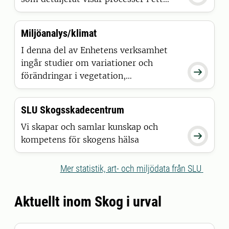
begränsat antal områden som täcker
olika geografiska-, depositions- och
Miljöanalys/klimat
klimatgradienter över landet. Även
storskalig påverkan på ekosystemen
I denna del av Enhetens verksamhet
studeras.
ingår studier om variationer och

förändringar i vegetation,
skogstillstånd, mark- och
vattenförhållanden samt
SLU Skogsskadecentrum
referensklimatmätningar vid
fältstationerna.
Vi skapar och samlar kunskap och

kompetens för skogens hälsa
Mer statistik, art- och miljödata från SLU
Aktuellt inom Skog i urval