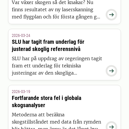
Var växer skogen så det knakar? Nu
finns resultatet av ny laserskanning

med flygplan och för första gången ges
unika möjligheter att följa skogens
utveckling över tid vilket, ger
2026-03-24
skogsägare nya möjligheter att planera
SLU har tagit fram underlag för
och sköta sin skog.
justerad skoglig referensnivå
SLU har på uppdrag av regeringen tagit
fram ett underlag för tekniska

justeringar av den skogliga
referensnivån (FRL) inom EU:s
klimatramverk. Referensnivån är en
2026-03-19
bokföringsteknisk jämförelsenivå för
Fortfarande stora fel i globala
att bedöma hur mycket av skogens
skogsanalyser
nettoupptag som länderna får
Metoderna att beräkna
tillgodoräkna sig.
skogstillståndet med data från rymden

blir bättre, men ännu är det långt kvar