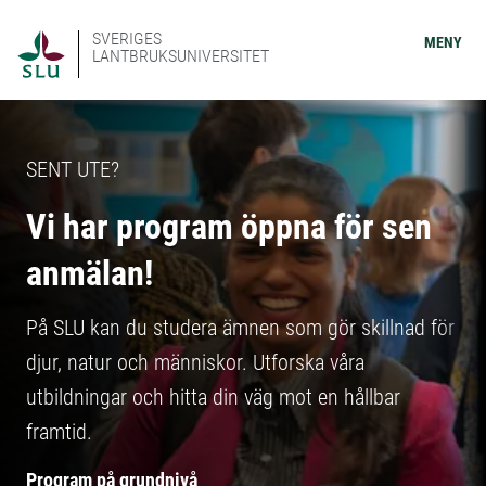
SVERIGES
MENY
LANTBRUKSUNIVERSITET
SENT UTE?
Vi har program öppna för sen
anmälan!
På SLU kan du studera ämnen som gör skillnad för
djur, natur och människor. Utforska våra
utbildningar och hitta din väg mot en hållbar
framtid.
Program på grundnivå