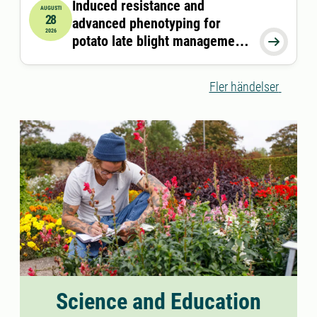
Induced resistance and
AUGUSTI
28
advanced phenotyping for
2026-08-28 13:00:00
2026
potato late blight management

in future climates
Fler händelser
Science and Education