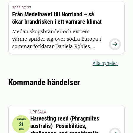
2026-07-27
Från Medelhavet till Norrland – så
ökar brandrisken i ett varmare klimat
Medan skogsbränder och extrem
värme sprider sig över södra Europa i

sommar förklarar Daniela Robles,
postdoktor vid SLU, varför den här
typen av händelser blir allt vanligare,
Alla nyheter
och vad det betyder för torka och
brandrisk i Sverige.
Kommande händelser
UPPSALA
Harvesting reed (Phragmites
AUGUSTI
21
australis) Possibilities,
2026-08-21 09:00:00
2026