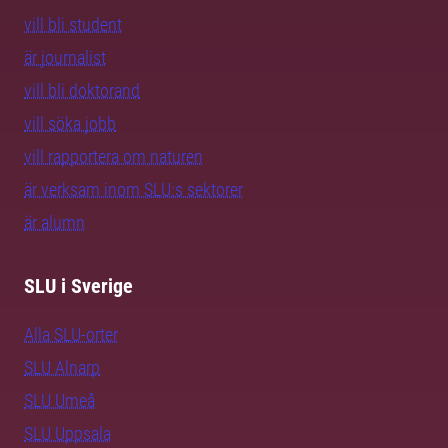
vill bli student
är journalist
vill bli doktorand
vill söka jobb
vill rapportera om naturen
är verksam inom SLU:s sektorer
är alumn
SLU i Sverige
Alla SLU-orter
SLU Alnarp
SLU Umeå
SLU Uppsala