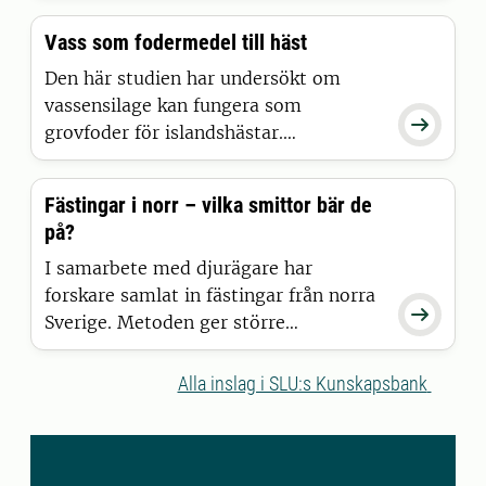
gjort helt nya upptäckter som kan
Vass som fodermedel till häst
påverka både hästavel, förståelsen för
nervsystemet och även tillämpas på ett
Den här studien har undersökt om
av världens mest kända däggdjur:
vassensilage kan fungera som

människan
grovfoder för islandshästar.
Vassensilage har jämförts med
gräshösilage med fokus kring
Fästingar i norr – vilka smittor bär de
hästarnas foderintag, hur väl hästarna
på?
smälter fodret och hur de olika
fodermedlen har påverkat kroppsvikten
I samarbete med djurägare har
samt vätske- och kvävebalansen.
forskare samlat in fästingar från norra

Sverige. Metoden ger större
möjligheter att bedöma risker för
folkhälsan när det gäller sjukdomar
Alla inslag i SLU:s Kunskapsbank
som sprids via fästingar, enligt en
studie vid Sveriges
lantbruksuniversitet i samarbete med
Statens veterinärmedicinska anstalt.