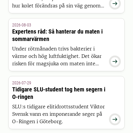

hur kolet förändras på sin väg genom
landskapet har länge varit svårt att
förklara. Nu presenterar forskare vid
2026-08-03
SLU en ny modell som kan ge den
Expertens råd: Så hanterar du maten i
hittills mest kompletta bilden – och
sommarvärmen
resultaten publiceras i Nature Water.
Under rötmånaden trivs bakterier i
värme och hög luftfuktighet. Det ökar

risken för magsjuka om maten inte
hanteras rätt. Sofia Boqvist, professor
vid Sveriges lantbruksuniversitet, SLU
2026-07-29
delar sina viktigaste råd för säker
Tidigare SLU-student tog hem segern i
mathantering i sommar.
O-ringen
SLU:s tidigare elitidrottsstudent Viktor
Svensk vann en imponerande seger på

O-Ringen i Göteborg.