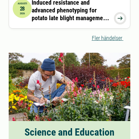
Induced resistance and
AUGUSTI
28
advanced phenotyping for
2026-08-28 13:00:00
2026
potato late blight management

in future climates
Fler händelser
Science and Education