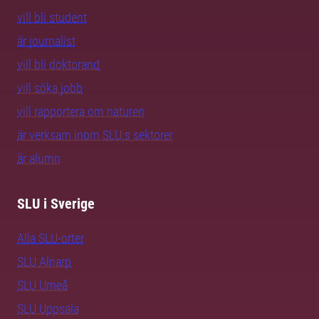
vill bli student
är journalist
vill bli doktorand
vill söka jobb
vill rapportera om naturen
är verksam inom SLU:s sektorer
är alumn
SLU i Sverige
Alla SLU-orter
SLU Alnarp
SLU Umeå
SLU Uppsala