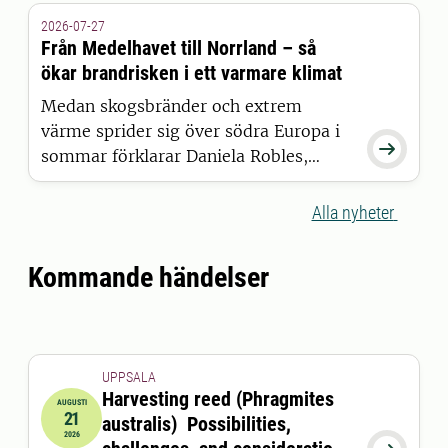
2026-07-27
Från Medelhavet till Norrland – så
ökar brandrisken i ett varmare klimat
Medan skogsbränder och extrem
värme sprider sig över södra Europa i

sommar förklarar Daniela Robles,
postdoktor vid SLU, varför den här
typen av händelser blir allt vanligare,
Alla nyheter
och vad det betyder för torka och
brandrisk i Sverige.
Kommande händelser
UPPSALA
Harvesting reed (Phragmites
AUGUSTI
21
australis) Possibilities,
2026-08-21 09:00:00
2026