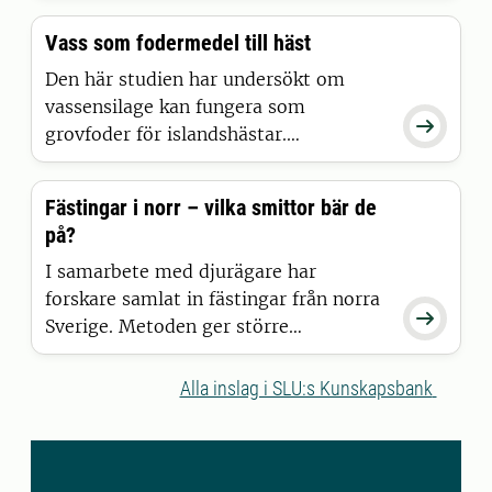
gjort helt nya upptäckter som kan
Vass som fodermedel till häst
påverka både hästavel, förståelsen för
nervsystemet och även tillämpas på ett
Den här studien har undersökt om
av världens mest kända däggdjur:
vassensilage kan fungera som

människan
grovfoder för islandshästar.
Vassensilage har jämförts med
gräshösilage med fokus kring
Fästingar i norr – vilka smittor bär de
hästarnas foderintag, hur väl hästarna
på?
smälter fodret och hur de olika
fodermedlen har påverkat kroppsvikten
I samarbete med djurägare har
samt vätske- och kvävebalansen.
forskare samlat in fästingar från norra

Sverige. Metoden ger större
möjligheter att bedöma risker för
folkhälsan när det gäller sjukdomar
Alla inslag i SLU:s Kunskapsbank
som sprids via fästingar, enligt en
studie vid Sveriges
lantbruksuniversitet i samarbete med
Statens veterinärmedicinska anstalt.