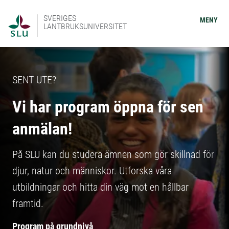
SVERIGES
MENY
LANTBRUKSUNIVERSITET
SENT UTE?
Vi har program öppna för sen
anmälan!
På SLU kan du studera ämnen som gör skillnad för
djur, natur och människor. Utforska våra
utbildningar och hitta din väg mot en hållbar
framtid.
Program på grundnivå