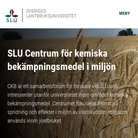
SVERIGES
MENY
LANTBRUKSUNIVERSITET
SLU Centrum för kemiska
bekämpningsmedel i miljön
CKB är ett samarbetsforum för forskare vid SLU och
intressenter utanför universitetet inom området kemiska
bekämpningsmedel. Centrumet fokuserar främst på
spridning och effekter i miljön av växtskyddsmedel som
används inom jordbruket.