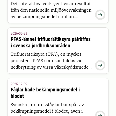
Det interaktiva verktyget visar resultat
från den nationella miljöövervakningen

av bekämpningsmedel i miljön.
Datavisaren gör det enklare att
utforska och visualisera mätdata från
2026-05-28
ytvatten, grundvatten och nederbörd
PFAS-ämnet trifluorättiksyra påträffas
på ett samlat och flexibelt sätt.
i svenska jordbruksområden
Trifluorättiksyra (TFA), en mycket
persistent PFAS som kan bildas vid

nedbrytning av vissa växtskyddsmedel,
har påträffats i både yt- och
grundvatten i svenska
2025-12-09
jordbruksområden.
Fåglar hade bekämpningsmedel i
blodet
Svenska jordbruksfåglar bär spår av
bekämpningsmedel i blodet, även i
