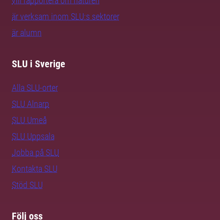
vill rapportera om naturen
är verksam inom SLU:s sektorer
är alumn
SLU i Sverige
Alla SLU-orter
SLU Alnarp
SLU Umeå
SLU Uppsala
Jobba på SLU
Kontakta SLU
Stöd SLU
Följ oss