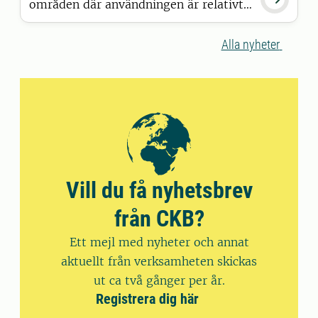
områden där användningen är relativt
låg. Det visar en ny studie från Sveriges
lantbruksuniversitet (SLU). Även om
Alla nyheter
halterna är låga och underlaget
begränsat bidrar studien med viktig
information.
Vill du få nyhetsbrev
från CKB?
Ett mejl med nyheter och annat
aktuellt från verksamheten skickas
ut ca två gånger per år.
Registrera dig här