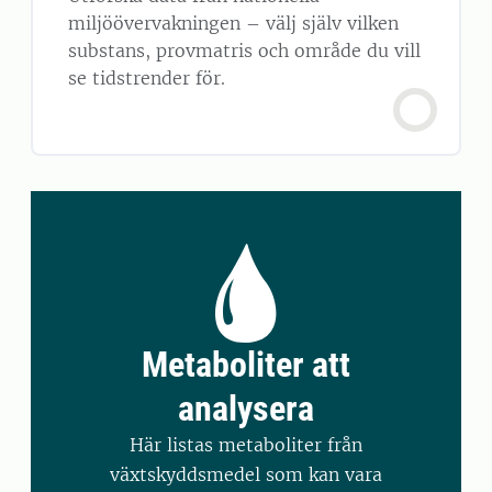
miljöövervakningen – välj själv vilken
substans, provmatris och område du vill
se tidstrender för.
Metaboliter att
analysera
Här listas metaboliter från
växtskyddsmedel som kan vara