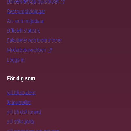
Universitetsdjursjukhuset
Centrumbildningar
Art- och miljödata
Officiell statistik
Fakulteter och institutioner
Medarbetarwebben
Logga in
För dig som
vill bli student
är journalist
vill bli doktorand
vill söka jobb