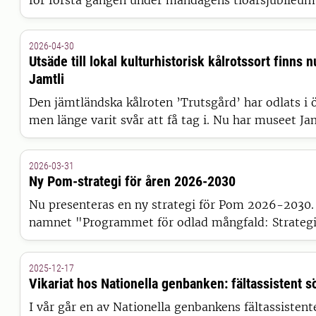
för första gången under måndagens tioårsjubileum. 
uppmärksamma och uppmuntra de insatser som gör
mångfalden inom det gröna kulturarvet bland äldre
2026-04-30
Utsäde till lokal kulturhistorisk kålrotssort finns 
Jamtli
Den jämtländska kålroten ’Trutsgård’ har odlats i 
men länge varit svår att få tag i. Nu har museet Jam
tillgänglig igen genom att ta fram eget utsäde.
2026-03-31
Ny Pom-strategi för åren 2026-2030
Nu presenteras en ny strategi för Pom 2026-2030. 
namnet "Programmet för odlad mångfald: Strategi 
använda och utveckla växtgenetiska resurser i en fö
2025-12-17
Vikariat hos Nationella genbanken: fältassistent 
I vår går en av Nationella genbankens fältassistent