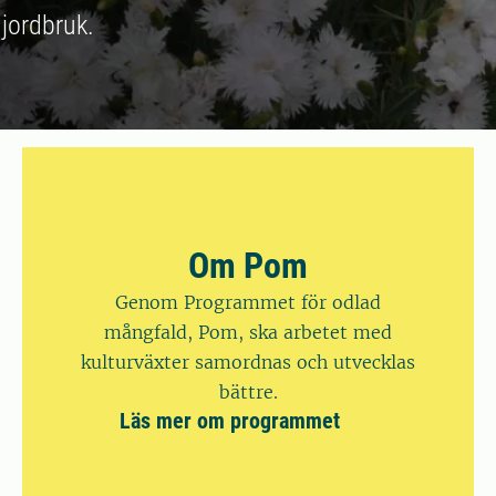
 jordbruk.
Om Pom
Genom Programmet för odlad
mångfald, Pom, ska arbetet med
kulturväxter samordnas och utvecklas
bättre.
Läs mer om programmet