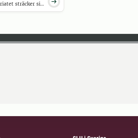

riatet sträcker sig
ängning.