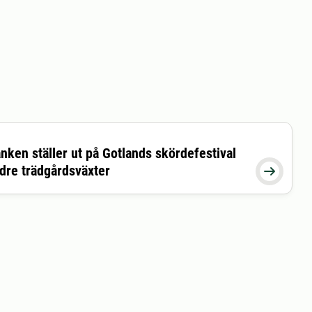
nken ställer ut på Gotlands skördefestival
26-09-06 16:00:00
ldre trädgårdsväxter
