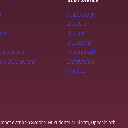
m
SLU i Sverige
t
Alla SLU-orter
SLU Alnarp
rand
SLU Umeå
SLU Uppsala
ra om naturen
Jobba på SLU
nom SLU:s sektorer
Kontakta SLU
Stöd SLU
samhet över hela Sverige. Huvudorter är Alnarp, Uppsala och