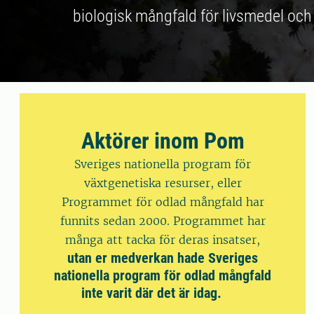
biologisk mångfald för livsmedel och
Aktörer inom Pom
Sveriges nationella program för
växtgenetiska resurser, eller
Programmet för odlad mångfald har
funnits sedan 2000. Programmet har
många att tacka för deras insatser,
utan er medverkan hade Sveriges
nationella program för odlad mångfald
inte varit där det är idag.