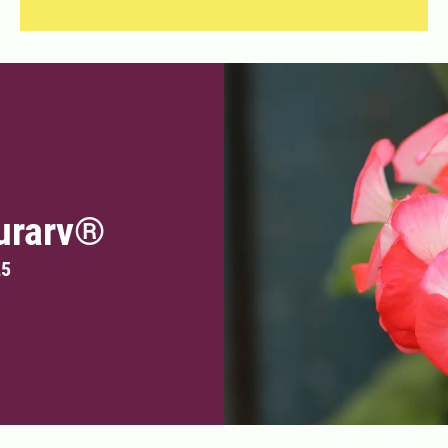
turarv®
25