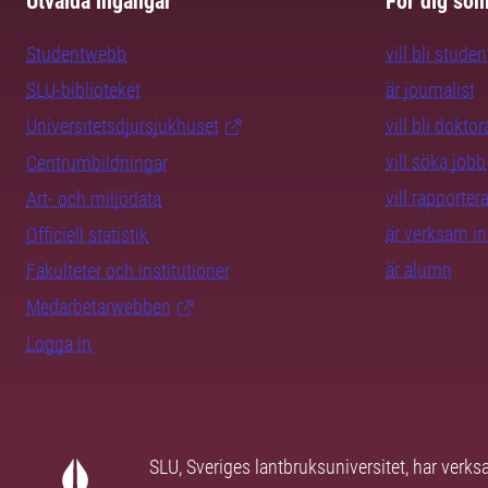
Utvalda ingångar
För dig so
Studentwebb
vill bli studen
SLU-biblioteket
är journalist
Universitetsdjursjukhuset
vill bli dokto
vill söka jobb
Centrumbildningar
vill rapporte
Art- och miljödata
är verksam i
Officiell statistik
är alumn
Fakulteter och institutioner
Medarbetarwebben
Logga in
SLU, Sveriges lantbruksuniversitet, har verk