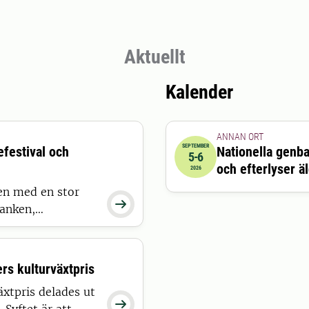
Aktuellt
Kalender
ANNAN ORT
SEPTEMBER
efestival och
Nationella genba
5-6
2026-09-05 10:00:00
till
20
och efterlyser ä
2026
en med en stor

banken,
er äldre
rs kulturväxtpris
xtpris delades ut
