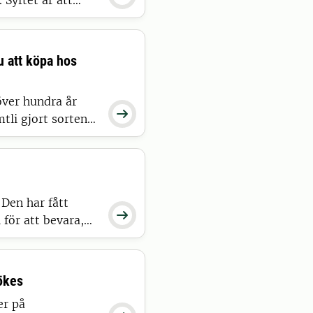
Syftet är att
s för att bevara
 trädgårdsväxter.
nu att köpa hos
över hundra år

tli gjort sorten
Den har fått

för att bevara,
ränderlig värld".
sökes
er på